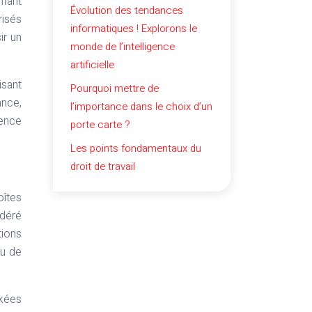
iant
Évolution des tendances
risés
informatiques ! Explorons le
ir un
monde de l’intelligence
artificielle
isant
Pourquoi mettre de
ance,
l’importance dans le choix d’un
ience
porte carte ?
Les points fondamentaux du
droit de travail
oîtes
idéré
tions
ou de
ckées