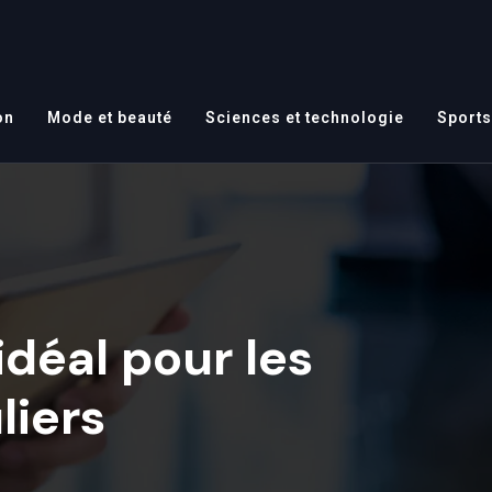
on
Mode et beauté
Sciences et technologie
Sports
idéal pour les
liers