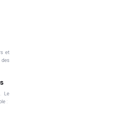
rs et
r des
s
. Le
le :