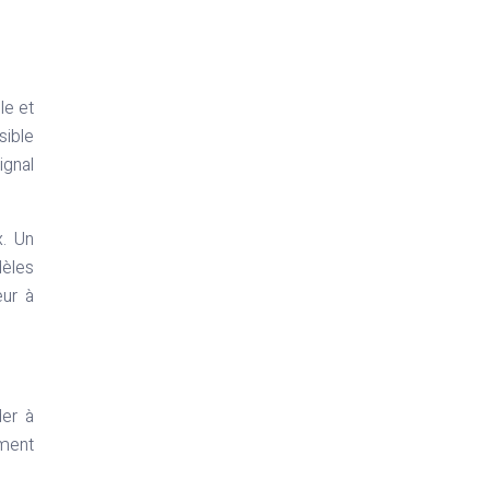
le et
sible
ignal
x. Un
dèles
eur à
der à
ement