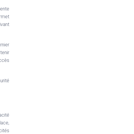
sente
ermet
ivant
rnier
tenir
ccès
urité
acité
lace,
cités