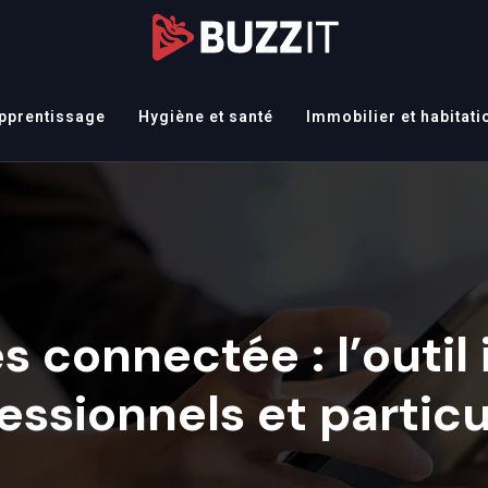
apprentissage
Hygiène et santé
Immobilier et habitati
és connectée : l’outil 
essionnels et particu