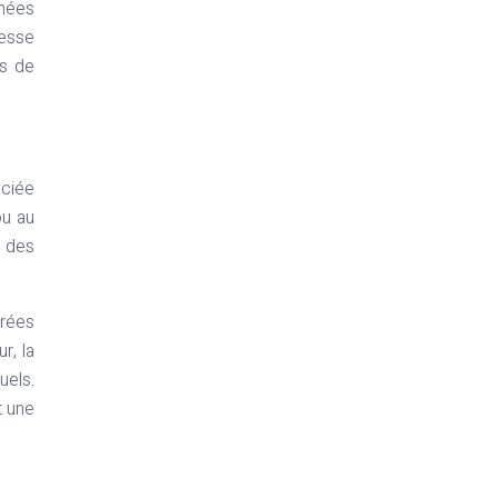
nnées
tesse
es de
éciée
ou au
r des
trées
r, la
uels.
t une