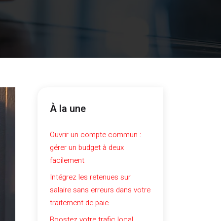
À la une
Ouvrir un compte commun :
gérer un budget à deux
facilement
Intégrez les retenues sur
salaire sans erreurs dans votre
traitement de paie
Boostez votre trafic local