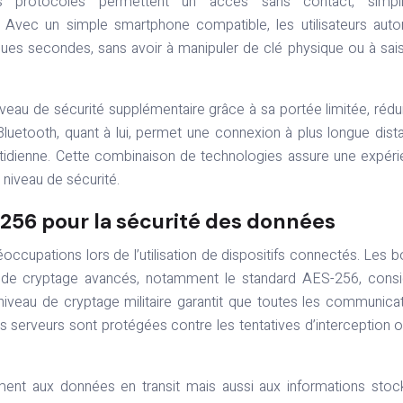
s protocoles permettent un accès sans contact, simplif
 Avec un simple smartphone compatible, les utilisateurs auto
lques secondes, sans avoir à manipuler de clé physique ou à sais
niveau de sécurité supplémentaire grâce à sa portée limitée, rédu
e Bluetooth, quant à lui, permet une connexion à plus longue dist
n quotidienne. Cette combinaison de technologies assure une expér
 niveau de sécurité.
56 pour la sécurité des données
ccupations lors de l’utilisation de dispositifs connectés. Les b
es de cryptage avancés, notamment le standard AES-256, cons
iveau de cryptage militaire garantit que toutes les communica
 les serveurs sont protégées contre les tentatives d’interception 
ent aux données en transit mais aussi aux informations sto