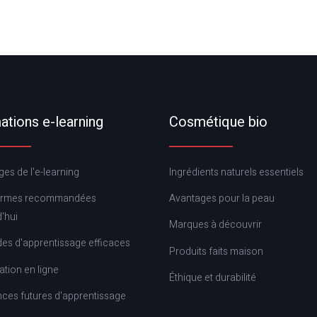
tions e-learning
Cosmétique bio
es de l'e-learning
Ingrédients naturels essentiels
ormes recommandées
Avantages pour la peau
'hui
Marques à découvrir
es d'apprentissage efficaces
Produits faits maison
cation en ligne
Éthique et durabilité
ces futures d'apprentissage