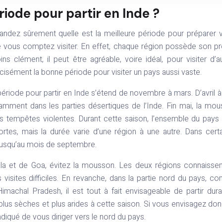
riode pour partir en Inde ?
ndez sûrement quelle est la meilleure période pour préparer 
ue vous comptez visiter. En effet, chaque région possède son p
ns clément, il peut être agréable, voire idéal, pour visiter d’a
récisément la bonne période pour visiter un pays aussi vaste.
ériode pour partir en Inde s’étend de novembre à mars. D’avril à
otamment dans les parties désertiques de l’Inde. Fin mai, la mo
s tempêtes violentes. Durant cette saison, l’ensemble du pays
rtes, mais la durée varie d’une région à une autre. Dans cert
 jusqu’au mois de septembre.
ala et de Goa, évitez la mousson. Les deux régions connaisse
s visites difficiles. En revanche, dans la partie nord du pays, 
achal Pradesh, il est tout à fait envisageable de partir dura
plus sèches et plus arides à cette saison. Si vous envisagez do
indiqué de vous diriger vers le nord du pays.