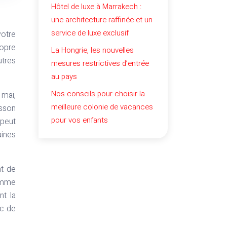
Hôtel de luxe à Marrakech :
une architecture raffinée et un
service de luxe exclusif
votre
ropre
La Hongrie, les nouvelles
utres
mesures restrictives d’entrée
au pays
Nos conseils pour choisir la
 mai,
meilleure colonie de vacances
usson
pour vos enfants
 peut
aines
nt de
comme
nt la
nc de