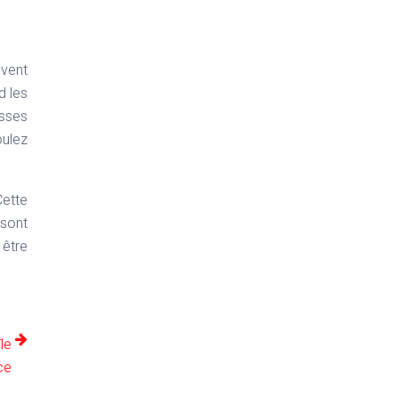
uvent
d les
osses
oulez
Cette
 sont
 être
île
ce