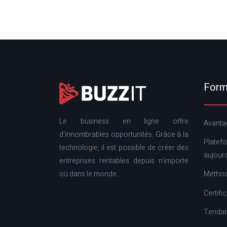
Forma
Le business en ligne offre
Avantag
d'innombrables opportunités. Grâce à la
Platef
technologie, il est possible de créer des
aujourd
entreprises rentables depuis n'importe
où dans le monde.
Méthod
Certifi
Tendan