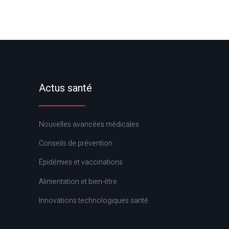
Actus santé
Nouvelles avancées médicales
Conseils de prévention
Épidémies et vaccinations
Alimentation et bien-être
Innovations technologiques santé