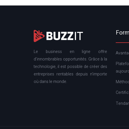
Forma
Le business en ligne offre
Avantag
d'innombrables opportunités. Grâce à la
Platef
technologie, il est possible de créer des
aujourd
entreprises rentables depuis n'importe
où dans le monde.
Méthod
Certifi
Tendan