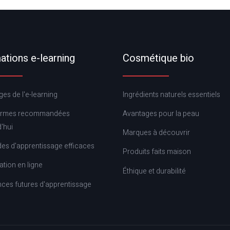
tions e-learning
Cosmétique bio
es de l'e-learning
Ingrédients naturels essentiels
ormes recommandées
Avantages pour la peau
'hui
Marques à découvrir
es d'apprentissage efficaces
Produits faits maison
cation en ligne
Éthique et durabilité
ces futures d'apprentissage