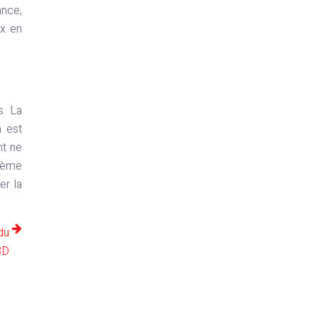
ance,
ux en
s. La
n est
nt ne
arème
er la
du
BD