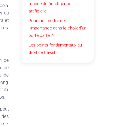
monde de l’intelligence
cela.
artificielle
es du
rs et
Pourquoi mettre de
rès.
l’importance dans le choix d’un
porte carte ?
Les points fondamentaux du
droit de travail
en de
on de
mande
long.
014).
os.
 peut
t des
urse.