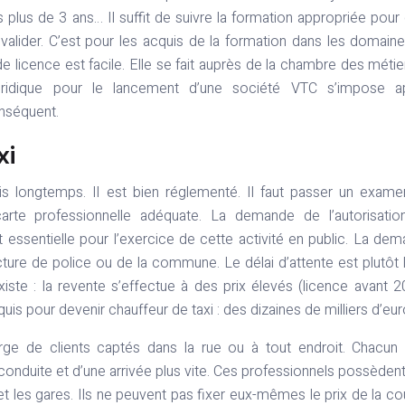
 plus de 3 ans… Il suffit de suivre la formation appropriée pour 
valider. C’est pour les acquis de la formation dans les domain
e licence est facile. Elle se fait auprès de la chambre des métie
 juridique pour le lancement d’une société VTC s’impose ap
onséquent.
xi
is longtemps. Il est bien réglementé. Il faut passer un exam
carte professionnelle adéquate. La demande de l’autorisati
essentielle pour l’exercice de cette activité en public. La de
ecture de police ou de la commune. Le délai d’attente est plutôt 
iste : la revente s’effectue à des prix élevés (licence avant 2
s pour devenir chauffeur de taxi : des dizaines de milliers d’eur
rge de clients captés dans la rue ou à tout endroit. Chacun
onduite et d’une arrivée plus vite. Ces professionnels possèden
les gares. Ils ne peuvent pas fixer eux-mêmes le prix de la co